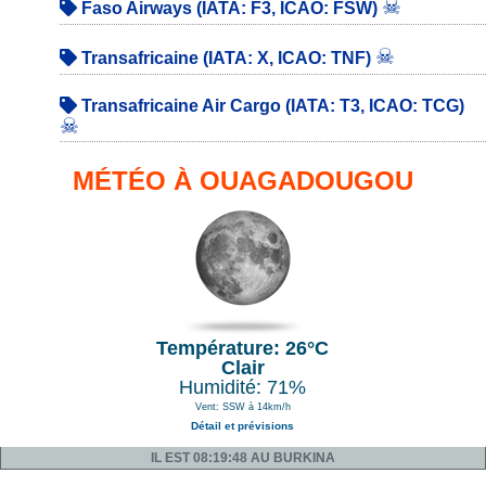
☠
Faso Airways (IATA: F3, ICAO: FSW)
☠
Transafricaine (IATA: X, ICAO: TNF)
Transafricaine Air Cargo (IATA: T3, ICAO: TCG)
☠
MÉTÉO À OUAGADOUGOU
Température: 26°C
Clair
Humidité: 71%
Vent: SSW à 14km/h
Détail et prévisions
IL EST 08:19:48 AU BURKINA