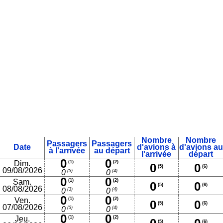
Nombre
Nombre
Passagers
Passagers
Date
d'avions à
d'avions au
à l'arrivée
au départ
l'arrivée
départ
0
0
Dim.
(1)
(2)
0
0
(5)
(6)
09/08/2026
(3)
(4)
0
0
0
0
Sam.
(1)
(2)
0
0
(5)
(6)
08/08/2026
(3)
(4)
0
0
0
0
Ven.
(1)
(2)
0
0
(5)
(6)
07/08/2026
(3)
(4)
0
0
0
0
Jeu.
(1)
(2)
(5)
(6)