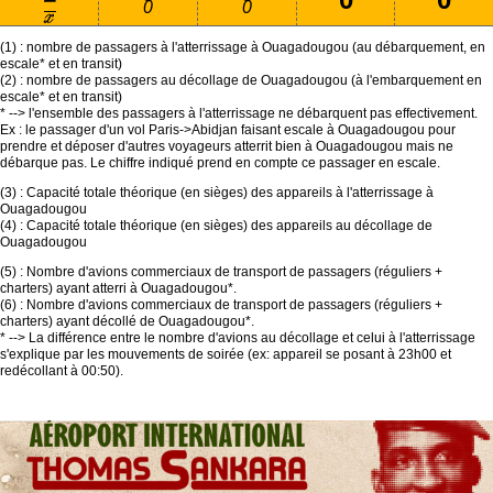
0
0
(1) : nombre de passagers à l'atterrissage à Ouagadougou (au débarquement, en
escale* et en transit)
(2) : nombre de passagers au décollage de Ouagadougou (à l'embarquement en
escale* et en transit)
* --> l'ensemble des passagers à l'atterrissage ne débarquent pas effectivement.
Ex : le passager d'un vol Paris->Abidjan faisant escale à Ouagadougou pour
prendre et déposer d'autres voyageurs atterrit bien à Ouagadougou mais ne
débarque pas. Le chiffre indiqué prend en compte ce passager en escale.
(3) : Capacité totale théorique (en sièges) des appareils à l'atterrissage à
Ouagadougou
(4) : Capacité totale théorique (en sièges) des appareils au décollage de
Ouagadougou
(5) : Nombre d'avions commerciaux de transport de passagers (réguliers +
charters) ayant atterri à Ouagadougou*.
(6) : Nombre d'avions commerciaux de transport de passagers (réguliers +
charters) ayant décollé de Ouagadougou*.
* --> La différence entre le nombre d'avions au décollage et celui à l'atterrissage
s'explique par les mouvements de soirée (ex: appareil se posant à 23h00 et
redécollant à 00:50).