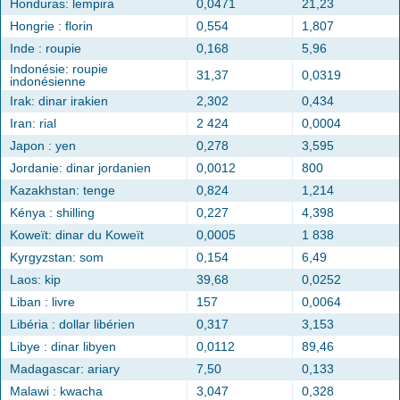
Honduras: lempira
0,0471
21,23
Hongrie : florin
0,554
1,807
Inde : roupie
0,168
5,96
Indonésie: roupie
31,37
0,0319
indonésienne
Irak: dinar irakien
2,302
0,434
Iran: rial
2 424
0,0004
Japon : yen
0,278
3,595
Jordanie: dinar jordanien
0,0012
800
Kazakhstan: tenge
0,824
1,214
Kénya : shilling
0,227
4,398
Koweït: dinar du Koweït
0,0005
1 838
Kyrgyzstan: som
0,154
6,49
Laos: kip
39,68
0,0252
Liban : livre
157
0,0064
Libéria : dollar libérien
0,317
3,153
Libye : dinar libyen
0,0112
89,46
Madagascar: ariary
7,50
0,133
Malawi : kwacha
3,047
0,328