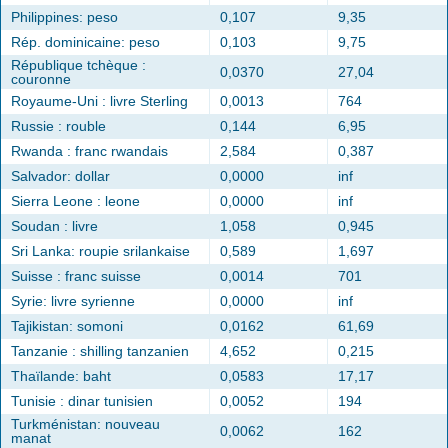
Philippines: peso
0,107
9,35
Rép. dominicaine: peso
0,103
9,75
République tchèque :
0,0370
27,04
couronne
Royaume-Uni : livre Sterling
0,0013
764
Russie : rouble
0,144
6,95
Rwanda : franc rwandais
2,584
0,387
Salvador: dollar
0,0000
inf
Sierra Leone : leone
0,0000
inf
Soudan : livre
1,058
0,945
Sri Lanka: roupie srilankaise
0,589
1,697
Suisse : franc suisse
0,0014
701
Syrie: livre syrienne
0,0000
inf
Tajikistan: somoni
0,0162
61,69
Tanzanie : shilling tanzanien
4,652
0,215
Thaïlande: baht
0,0583
17,17
Tunisie : dinar tunisien
0,0052
194
Turkménistan: nouveau
0,0062
162
manat