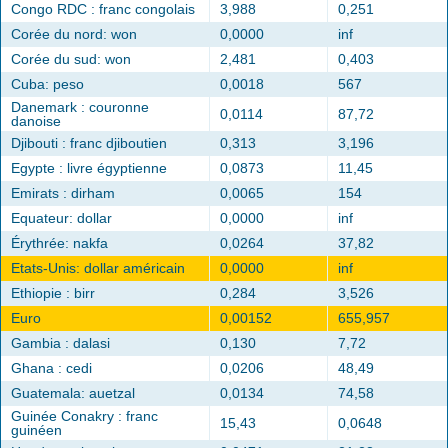
Congo RDC : franc congolais
3,988
0,251
Corée du nord: won
0,0000
inf
Corée du sud: won
2,481
0,403
Cuba: peso
0,0018
567
Danemark : couronne
0,0114
87,72
danoise
Djibouti : franc djiboutien
0,313
3,196
Egypte : livre égyptienne
0,0873
11,45
Emirats : dirham
0,0065
154
Equateur: dollar
0,0000
inf
Érythrée: nakfa
0,0264
37,82
Etats-Unis: dollar américain
0,0000
inf
Ethiopie : birr
0,284
3,526
Euro
0,00152
655,957
Gambia : dalasi
0,130
7,72
Ghana : cedi
0,0206
48,49
Guatemala: auetzal
0,0134
74,58
Guinée Conakry : franc
15,43
0,0648
guinéen