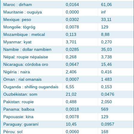
Maroc : dirham
0,0164
61,06
Mauritanie : ouguiya
0,0000
inf
Mexique: peso
0,0302
33,11
Mongolie: tögrög
0,0078
129
Mozambique : metical
0,113
8,88
Myanmar: kyat
3,701
0,270
Namibie : dollar namibien
0,0285
35,03
Népal: roupie népalaise
0,268
3,738
Nicaragua: córdoba oro
0,0647
15,46
Nigéria : naira
2,406
0,416
Oman : rial omanais
0,0007
1 483
Ouganda : shilling ougandais
6,55
0,153
Ouzbékistan: som
21,02
0,0476
Pakistan: roupie
0,488
2,050
Panama: balboa
0,0018
569
Papouasie: kina
0,0078
129
Paraguay: guaraní
10,45
0,0957
Pérou: sol
0,0060
168