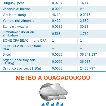
Uruguay: peso
0,0707
14,14
Venezuela: bolivar
0,0000
inf
Viet Nam: dong
46,19
0,0217
Yémen: rial yéménite
0,420
2,380
Zambie : kwacha
0,0332
30,15
Zimbabwé : dollar du
0,568
1,762
Zimbabwé
ZONE CFA BEAC : franc CFA
1
1
ZONE CFA BCEAO : franc
1
1
CFA
Bitcoin
0,0000
36 841 137
Argent (once troy soit
0,0000
36 067
31.10g)
Or (once troy soit 31.10g)
0,0000
2 466 797
MÉTÉO À OUAGADOUGOU