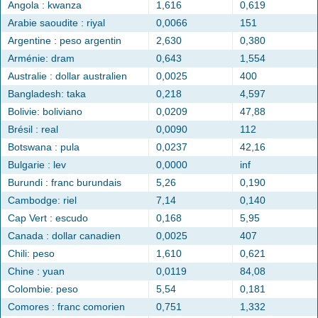
Angola : kwanza
1,616
0,619
Arabie saoudite : riyal
0,0066
151
Argentine : peso argentin
2,630
0,380
Arménie: dram
0,643
1,554
Australie : dollar australien
0,0025
400
Bangladesh: taka
0,218
4,597
Bolivie: boliviano
0,0209
47,88
Brésil : real
0,0090
112
Botswana : pula
0,0237
42,16
Bulgarie : lev
0,0000
inf
Burundi : franc burundais
5,26
0,190
Cambodge: riel
7,14
0,140
Cap Vert : escudo
0,168
5,95
Canada : dollar canadien
0,0025
407
Chili: peso
1,610
0,621
Chine : yuan
0,0119
84,08
Colombie: peso
5,54
0,181
Comores : franc comorien
0,751
1,332