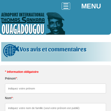
MENU
Vos avis et commentaires
* information obligatoire
Prénom
*
:
Nom
*
: