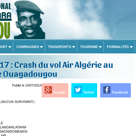
PORT
COMPAGNIES
TRANSPORTS
TOURISME
FORMALITÉS
7 : Crash du vol Air Algérie au
e Ouagadougou
Publié le 24/07/2014
Google
Twitter
Facebook
 (AUCUN SURVIVANT) :
LE
ROLANDANLATAHM
 BAONIDOMEARIS
A MR