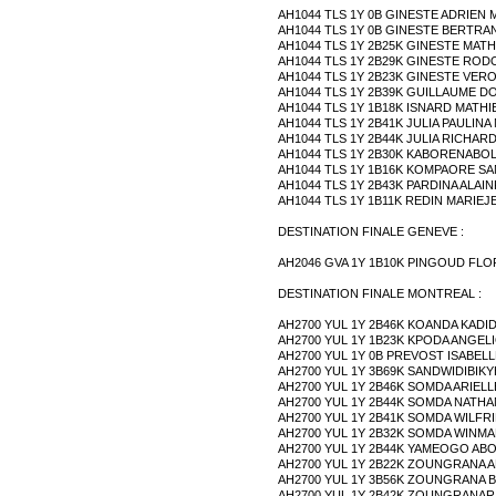
AH1044 TLS 1Y 0B GINESTE ADRIEN 
AH1044 TLS 1Y 0B GINESTE BERTRA
AH1044 TLS 1Y 2B25K GINESTE MATH
AH1044 TLS 1Y 2B29K GINESTE RO
AH1044 TLS 1Y 2B23K GINESTE VER
AH1044 TLS 1Y 2B39K GUILLAUME 
AH1044 TLS 1Y 1B18K ISNARD MATHI
AH1044 TLS 1Y 2B41K JULIA PAULINA
AH1044 TLS 1Y 2B44K JULIA RICHAR
AH1044 TLS 1Y 2B30K KABORENABO
AH1044 TLS 1Y 1B16K KOMPAORE S
AH1044 TLS 1Y 2B43K PARDINA ALA
AH1044 TLS 1Y 1B11K REDIN MARIEJ
DESTINATION FINALE GENEVE :
AH2046 GVA 1Y 1B10K PINGOUD FL
DESTINATION FINALE MONTREAL :
AH2700 YUL 1Y 2B46K KOANDA KADI
AH2700 YUL 1Y 1B23K KPODA ANGEL
AH2700 YUL 1Y 0B PREVOST ISABEL
AH2700 YUL 1Y 3B69K SANDWIDIBIK
AH2700 YUL 1Y 2B46K SOMDA ARIEL
AH2700 YUL 1Y 2B44K SOMDA NATH
AH2700 YUL 1Y 2B41K SOMDA WILFR
AH2700 YUL 1Y 2B32K SOMDA WINM
AH2700 YUL 1Y 2B44K YAMEOGO AB
AH2700 YUL 1Y 2B22K ZOUNGRANA 
AH2700 YUL 1Y 3B56K ZOUNGRANA
AH2700 YUL 1Y 2B42K ZOUNGRANAR