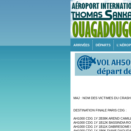
ARRIVÉES
DÉPARTS
L'AÉRO
VOL AH501
départ d
MAJ : NOM DES VICTIMES DU CRASH
DESTINATION FINALE PARIS CDG :
AH1000 CDG 1Y 2B38K AREND CAMIL
AH1000 CDG 1Y 1B12K BASSINDIA 
AH1000 CDG 1Y 1B11K DABIRESOME
AH1000 CDG 1Y 1B6K DIANE DAOUD