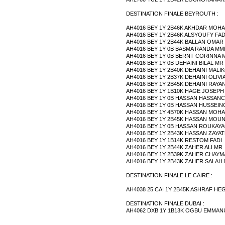
DESTINATION FINALE BEYROUTH :
AH4016 BEY 1Y 2B46K AKHDAR MOH
AH4016 BEY 1Y 2B46K ALSYOUFY FAD
AH4016 BEY 1Y 2B44K BALLAN OMAR
AH4016 BEY 1Y 0B BASMA RANDA MME
AH4016 BEY 1Y 0B BERNT CORINNA 
AH4016 BEY 1Y 0B DEHAINI BILAL MR
AH4016 BEY 1Y 2B40K DEHAINI MALI
AH4016 BEY 1Y 2B37K DEHAINI OLIV
AH4016 BEY 1Y 2B45K DEHAINI RAY
AH4016 BEY 1Y 1B10K HAGE JOSEPH
AH4016 BEY 1Y 0B HASSAN HASSAN
AH4016 BEY 1Y 0B HASSAN HUSSEI
AH4016 BEY 1Y 4B70K HASSAN MOHA
AH4016 BEY 1Y 2B45K HASSAN MOUNJ
AH4016 BEY 1Y 0B HASSAN ROUKAY
AH4016 BEY 1Y 2B43K HASSAN ZAYA
AH4016 BEY 1Y 1B14K RESTOM FADI
AH4016 BEY 1Y 2B44K ZAHER ALI MR
AH4016 BEY 1Y 2B39K ZAHER CHAYM
AH4016 BEY 1Y 2B43K ZAHER SALAH
DESTINATION FINALE LE CAIRE :
AH4038 25 CAI 1Y 2B45K ASHRAF 
DESTINATION FINALE DUBAI :
AH4062 DXB 1Y 1B13K OGBU EMMAN