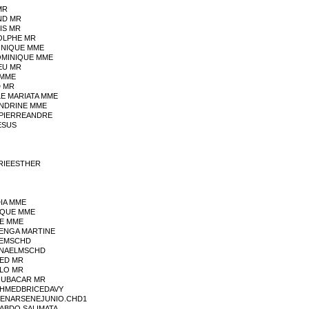
MR
ND MR
IS MR
DOLPHE MR
ONIQUE MME
DOMINIQUE MME
EU MR
 MME
D MR
LE MARIATA MME
ANDRINE MME
INPIERREANDRE
ESUS
ORIEESTHER
DIA MME
IQUE MME
LE MME
YENGA MARTINE
LEMSCHD
ANAELMSCHD
IED MR
ALO MR
OUBACAR MR
AHMEDBRICEDAVY
 BENARSENEJUNIO.CHD1
ABDO SALIMATA