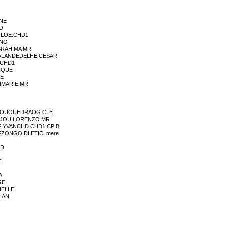
NE
O
HLOE.CHD1
LNO
BRAHIMA MR
ALANDEDELHE CESAR
.CHD1
IQUE
NE
NMARIE MR
UGOUOUEDRAOG CLE
AJOU LORENZO MR
F YVANCHD.CHD1 CP B
FZONGO DLETICI mere
RD
E
A
RE
HELLE
HAN