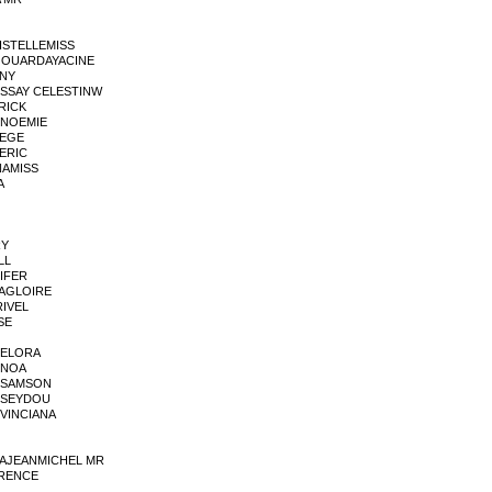
ISTELLEMISS
 OUARDAYACINE
NNY
ESSAY CELESTINW
RICK
 NOEMIE
DEGE
ERIC
NAMISS
A
RY
LL
IFER
MAGLOIRE
RIVEL
SE
 ELORA
 NOA
 SAMSON
 SEYDOU
VINCIANA
NAJEANMICHEL MR
URENCE