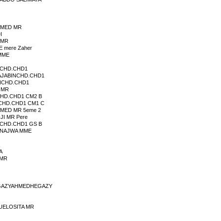
AMED MR
I
 MR
 mere Zaher
MME
KCHD.CHD1
IAJABINCHD.CHD1
ANCHD.CHD1
 MR
CHD.CHD1 CM2 B
NCHD.CHD1 CM1 C
MED MR 5eme 2
I MR Pere
ACHD.CHD1 GS B
TNAJWA MME
A
 MR
HEGAZYAHMEDHEGAZY
UELOSITA MR