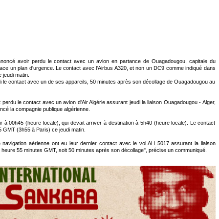
nnoncé avoir perdu le contact avec un avion en partance de Ouagadougou, capitale du
ace un plan d'urgence. Le contact avec l'Airbus A320, et non un DC9 comme indiqué dans
 jeudi matin.
udi le contact avec un de ses appareils, 50 minutes après son décollage de Ouagadougou au
 perdu le contact avec un avion d'Air Algérie assurant jeudi la liaison Ouagadougou - Alger,
ncé la compagnie publique algérienne.
tir à 00h45 (heure locale), qui devait arriver à destination à 5h40 (heure locale). Le contact
5 GMT (3h55 à Paris) ce jeudi matin.
e navigation aérienne ont eu leur dernier contact avec le vol AH 5017 assurant la liaison
 1 heure 55 minutes GMT, soit 50 minutes après son décollage", précise un communiqué.