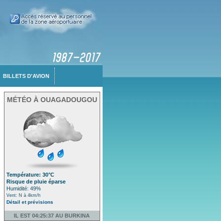
BILLETS D'AVION
MÉTÉO À OUAGADOUGOU
Température: 30°C
Risque de pluie éparse
Humidité: 49%
Vent: N à 4km/h
Détail et prévisions
IL EST 04:25:37 AU BURKINA