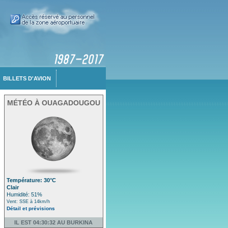
BILLETS D'AVION
MÉTÉO À OUAGADOUGOU
Température: 30°C
Clair
Humidité: 51%
Vent: SSE à 14km/h
Détail et prévisions
IL EST 04:30:32 AU BURKINA