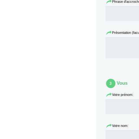
Phrase d'accroche 
Présentation (facul
Vous
3
Votre prénom:
Votre nom: