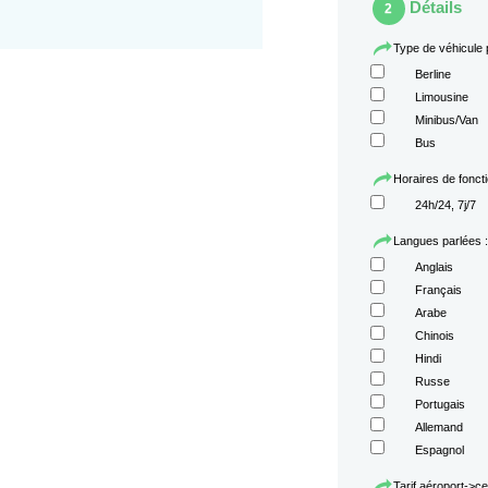
Détails
2
Type de véhicule 
Berline
Limousine
Minibus/Van
Bus
Horaires de fonct
24h/24, 7j/7
Langues parlées :
Anglais
Français
Arabe
Chinois
Hindi
Russe
Portugais
Allemand
Espagnol
Tarif aéroport->cen