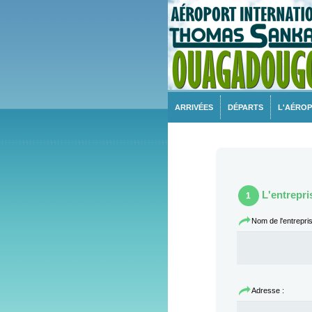
ARRIVÉES
DÉPARTS
L'AÉRO
L'entrepri
1
Nom de l'entrepris
Adresse :