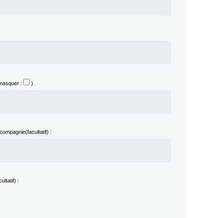
(masquer :
)
 compagnie(facultatif) :
ltatif) :