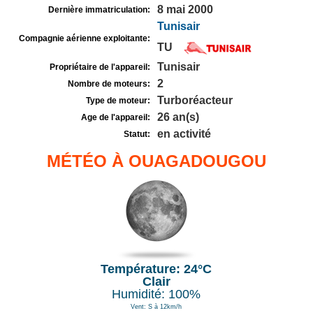
8 mai 2000
Dernière immatriculation:
Tunisair
Compagnie aérienne exploitante:
TU
Tunisair
Propriétaire de l'appareil:
2
Nombre de moteurs:
Turboréacteur
Type de moteur:
26 an(s)
Age de l'appareil:
en activité
Statut:
MÉTÉO À OUAGADOUGOU
Température: 24°C
Clair
Humidité: 100%
Vent: S à 12km/h