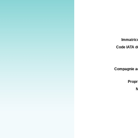
Immatricu
Code IATA d
Compagnie aé
Propri
N