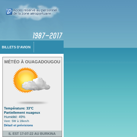
BILLETS D'AVION
MÉTÉO À OUAGADOUGOU
Température: 33°C
Partiellement nuageux
Humidité: 49%
Vent: SW à 16km/h
Détail et prévisions
IL EST 17:07:22 AU BURKINA