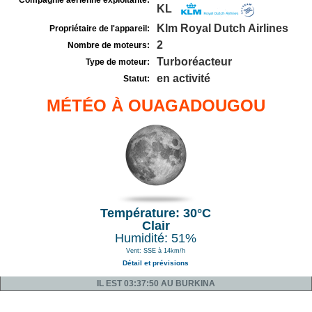
Compagnie aérienne exploitante:
KL
Klm Royal Dutch Airlines
Propriétaire de l'appareil:
2
Nombre de moteurs:
Turboréacteur
Type de moteur:
en activité
Statut:
MÉTÉO À OUAGADOUGOU
Température: 30°C
Clair
Humidité: 51%
Vent: SSE à 14km/h
Détail et prévisions
IL EST 03:37:50 AU BURKINA