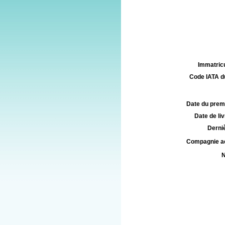
Immatricu
Code IATA d
Date du premie
Date de liv
Derniè
Compagnie aé
N