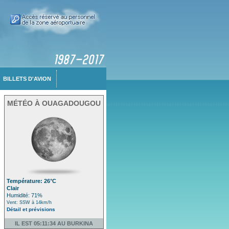
BILLETS D'AVION
MÉTÉO À OUAGADOUGOU
Température: 26°C
Clair
Humidité: 71%
Vent: SSW à 14km/h
Détail et prévisions
IL EST 05:11:34 AU BURKINA