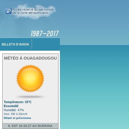
BILLETS D'AVION
MÉTÉO À OUAGADOUGOU
Température: 33°C
Ensoleillé
Humidité: 47%
Vent: SW à 21km/h
Détail et prévisions
IL EST 16:32:27 AU BURKINA