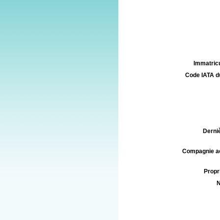
Immatricu
Code IATA d
Derniè
Compagnie aé
Propri
N