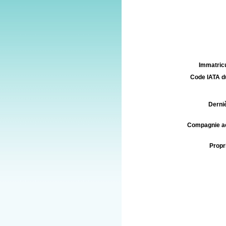
Immatricu
Code IATA d
Derniè
Compagnie aé
Propri