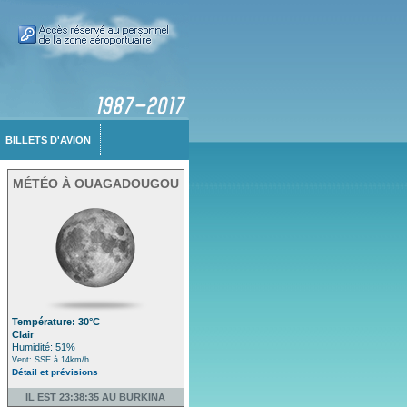
BILLETS D'AVION
MÉTÉO À OUAGADOUGOU
Température: 30°C
Clair
Humidité: 51%
Vent: SSE à 14km/h
Détail et prévisions
IL EST 23:38:35 AU BURKINA