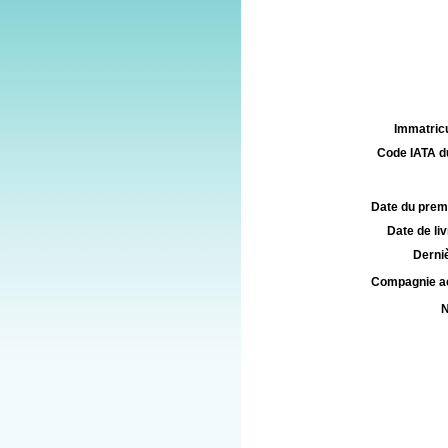
Immatricu
Code IATA d
Date du premie
Date de liv
Derniè
Compagnie aé
N