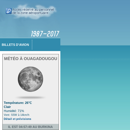
BILLETS D'AVION
MÉTÉO À OUAGADOUGOU
Température: 26°C
Clair
Humidité: 71%
Vent: SSW à 14km/h
Détail et prévisions
IL EST 04:57:49 AU BURKINA