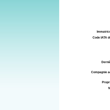
Immatricu
Code IATA d
Derniè
Compagnie aé
Propri
N