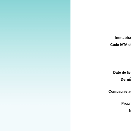
Immatricu
Code IATA d
Date de liv
Derniè
Compagnie aé
Propri
N