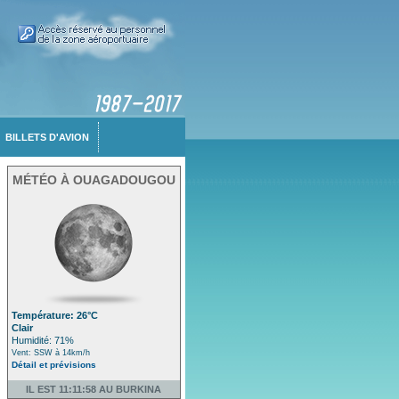
BILLETS D'AVION
MÉTÉO À OUAGADOUGOU
Température: 26°C
Clair
Humidité: 71%
Vent: SSW à 14km/h
Détail et prévisions
IL EST 11:11:58 AU BURKINA