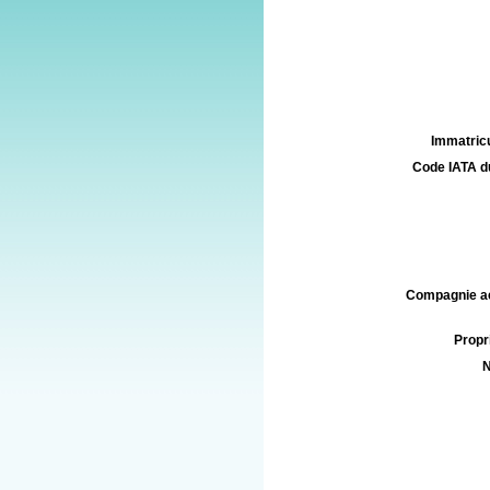
Immatricu
Code IATA d
Compagnie aé
Propri
N