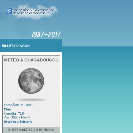
BILLETS D'AVION
MÉTÉO À OUAGADOUGOU
Température: 26°C
Clair
Humidité: 71%
Vent: SSW à 14km/h
Détail et prévisions
IL EST 04:57:59 AU BURKINA