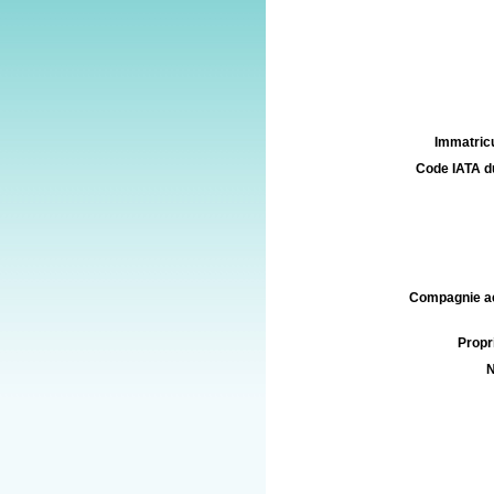
Immatricu
Code IATA d
Compagnie aé
Propri
N