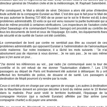
directeur général de l'Aviation civile et de la météorologie, M. Raphaël Salembéré.
Par conséquent, le Mali a décidé de sévir. Décision a alors été prise d'interdire
toute activité de la compagnie Euralair au Mali. C'est dire que le fait pour le Mali de
ne pas autoriser le Boeing 737-800 de se poser sur le sol le 9 février est dû à des
problèmes administratifs. Et voilà ce qui est venu rassurer la partie burkinabè qui a
tout de même procédé à certaines vérifications. Les inspecteurs de l'aviation civile
(Abel Sawadogo et le commandant Fousséni Sanogo) ont procédé au contrôle de
tous les documents de bord et ceux de l'équipage. En outre, les équipements fixes
de sécurité et de surêté de l'avion ont été contrôlés.
Le commandant de bord par contre ne semblait pas être au courant de ces
problèmes administratifs qui opposent Euralair à l'administration de l'aéronautique
civile malienne. Sur notre insistance, il a lâché les mots suivants : "Je n'ai
absolument pas de réponse à vous donner... Je ne sais pas... Je ne sais même
pas si j'en aurai un jour...
"J'ai donné les références au vol... par radio j'ai communiqué avec la tour de
contrôle et ils ont refusé de me donner "l'autorisation d'atterrir...". Les 178
passagers au départ de Paris ont finalement été autorisé à débarquer. Ils y ont
effectué les formalités de police, de douane et de santé. Les passagers à
destination de Mopti pourront s'y rendre par la route.
Ceux-ci ont été pris en charge par une agence de voyage. Les autres à destination
de la Mauritanie doivent en principe décoller à bord du même avion le 10 février
dans la matinée. Pour avoir violé le territoire burkinabè, l'équipage de la
compagnie Horizon (qui a racheté Euralair) affrétée par Star airline (une
compagnie charter) a dû payer une amende.