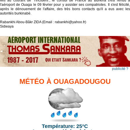
Mis au courant de "l'incident", le consul de France au Burkina s'est rendu à
l'aéroport de Ouaga le 09 février pour y assister ses compatriotes. Il s'est félicité,
après le dénouement de l'affaire, des très bons contacts qu'il a eus avec les
autorités burkinabè.
Rabankhi Abou-Bâkr ZIDA (Email : rabankhi@yahoo.fr)
Sidwaya
publicité ?
MÉTÉO À OUAGADOUGOU
Température: 25°C