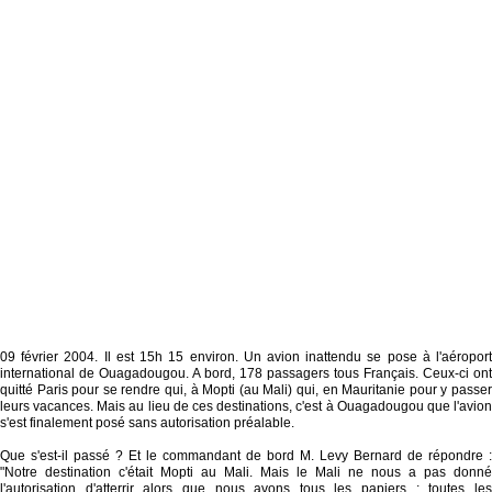
09 février 2004. Il est 15h 15 environ. Un avion inattendu se pose à l'aéroport
international de Ouagadougou. A bord, 178 passagers tous Français. Ceux-ci ont
quitté Paris pour se rendre qui, à Mopti (au Mali) qui, en Mauritanie pour y passer
leurs vacances. Mais au lieu de ces destinations, c'est à Ouagadougou que l'avion
s'est finalement posé sans autorisation préalable.
Que s'est-il passé ? Et le commandant de bord M. Levy Bernard de répondre :
"Notre destination c'était Mopti au Mali. Mais le Mali ne nous a pas donné
l'autorisation d'atterrir alors que nous avons tous les papiers ; toutes les