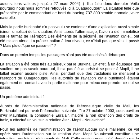
autorisations valides jusqu'au 27 mars 2004(...). Il a fallu donc dérouter. Voilà
pourquoi nous nous sommes retrouvés ici à Ouagadougou". La situation telle que
présentée par le commandant de bord du boeing 737-800 semble normale, voire
naturelle.
Mais la partie burkinabè n'a pas voulu se contenter d'une explication aussi simple
(sinon simplice) de la situation. Ainsi, après l'atterrissage, l'avion a été immobilisé
sur le tarmac de l'aéroport. Des éléments de la sécurité, de l'aviation civile... ont
été mis en alerte. La préoccupation à leur niveau, ce n'était pas que s'est-il passé
? Mais plutôt "que se passe-t-il" ?
Dans un premier temps, les passagers n'ont pas été autorisés à débarquer.
La situation a été prise très au sérieux par le Burkina. En effet, à un équipage qui
soutient ne pas savoir pourquoi, il n'a pas été autorisé à se poser à Mopti, il ne
fallait écarter aucune piste. Ainsi, pendant que des tractations se menaient à
l'aéroport de Ouagadougou, les autorités de l'aviation civile burkinabè étaient
également en contact avec la partie malienne pour mieux comprendre ce qui se
passe.
Un problème administratif...
Auprès de l'Administration nationale de l'aéronautique civile du Mali, les
Burkinabè ont pu avoir l'information suivante : "Le 27 octobre 2003, sous pavillon
d'Air Mauritanie, la compagnie Euralair, malgré la non obtention des droits de
trafic, a effectué un vol sur la relation Atar - Mopti - Nouakchott".
Pour les autorités de l'administration de l'aéronautique civile malienne, ce vol
opéré sans l'autorisation sur la relation Atar- Mopti-Nouakchott constitue une
infraction aux lois et règlements du Mali. Cette version nous a été donnée par le