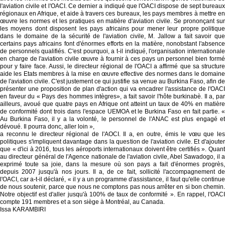
l'aviation civile et l'OACI. Ce dernier a indiqué que l'OACI dispose de sept bureaux
régionaux en Afrique, et aide à travers ces bureaux, les pays membres à mettre en
œuvre les normes et les pratiques en matière d'aviation civile. Se prononçant sur
les moyens dont disposent les pays africains pour mener leur propre politique
dans le domaine de la sécurité de l'aviation civile, M. Jallow a fait savoir que
certains pays africains font d'énormes efforts en la matière, nonobstant l'absence
de personnels qualifiés. C'est pourquoi, a t-il indiqué, l'organisation internationale
en charge de l'aviation civile œuvre à fournir à ces pays un personnel bien formé
pour y faire face. Aussi, le directeur régional de l'OACI a affirmé que sa structure
aide les Etats membres à la mise en œuvre effective des normes dans le domaine
de l'aviation civile. C'est justement ce qui justifie sa venue au Burkina Faso, afin de
présenter une proposition de plan d'action qui va encadrer l'assistance de l'OACI
en faveur du « Pays des hommes intègres», a fait savoir l'hôte burkinabè. Il a, par
ailleurs, avoué que quatre pays en Afrique ont atteint un taux de 40% en matière
de conformité dont trois dans l'espace UEMOA et le Burkina Faso en fait partie. «
Au Burkina Faso, il y a la volonté, le personnel de l'ANAC est plus engagé et
dévoué. Il pourra donc, aller loin »,
a reconnu le directeur régional de l'AOCI. Il a, en outre, émis le vœu que les
politiques s'impliquent davantage dans la question de l'aviation civile. Et d'ajouter
que « d'ici à 2016, tous les aéroports internationaux doivent être certifiés ». Quant
au directeur général de l'Agence nationale de l'aviation civile, Abel Sawadogo, il a
exprimé toute sa joie, dans la mesure où son pays a fait d'énormes progrès,
depuis 2007 jusqu'à nos jours. Il a, de ce fait, sollicité l'accompagnement de
l'OACI, car a-t-il déclaré, « il y a un programme d'assistance, il faut qu'elle continue
de nous soutenir, parce que nous ne comptons pas nous arrêter en si bon chemin.
Notre objectif est d'aller jusqu'à 100% de taux de conformité ». En rappel, l'OACI
compte 191 membres et a son siège à Montréal, au Canada.
Issa KARAMBIRI