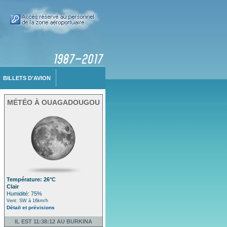
BILLETS D'AVION
MÉTÉO À OUAGADOUGOU
Température: 26°C
Clair
Humidité: 75%
Vent: SW à 16km/h
Détail et prévisions
IL EST 11:38:12 AU BURKINA