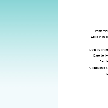
Immatricu
Code IATA d
Date du premie
Date de liv
Derniè
Compagnie aé
N