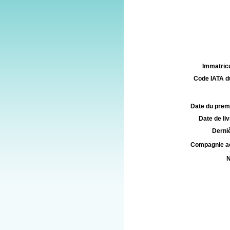
Immatricu
Code IATA d
Date du premie
Date de liv
Derniè
Compagnie aé
N