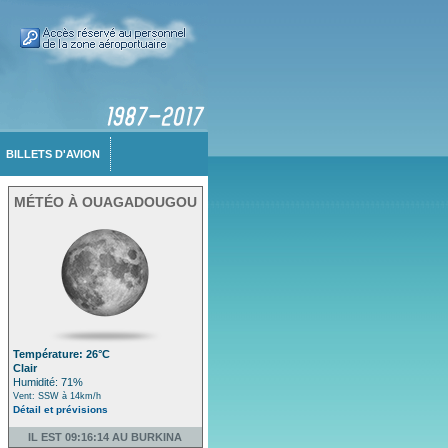
BILLETS D'AVION
MÉTÉO À OUAGADOUGOU
Température: 26°C
Clair
Humidité: 71%
Vent: SSW à 14km/h
Détail et prévisions
IL EST 09:16:14 AU BURKINA