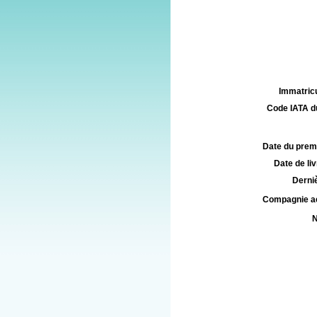
Immatricu
Code IATA d
Date du premie
Date de liv
Derniè
Compagnie aé
N