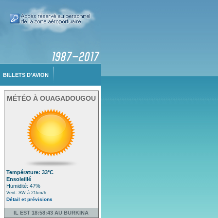
BILLETS D'AVION
MÉTÉO À OUAGADOUGOU
Température: 33°C
Ensoleillé
Humidité: 47%
Vent: SW à 21km/h
Détail et prévisions
IL EST 18:58:43 AU BURKINA