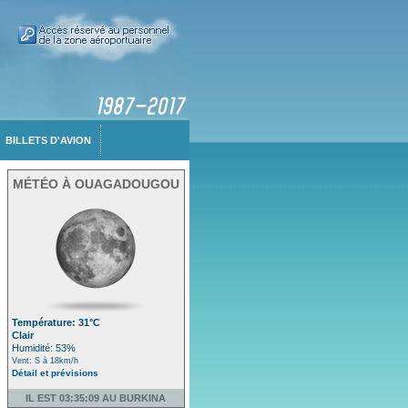
BILLETS D'AVION
MÉTÉO À OUAGADOUGOU
Température: 31°C
Clair
Humidité: 53%
Vent: S à 18km/h
Détail et prévisions
IL EST 03:35:09 AU BURKINA