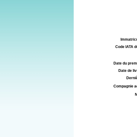
Immatricu
Code IATA d
Date du premie
Date de liv
Derniè
Compagnie aé
N