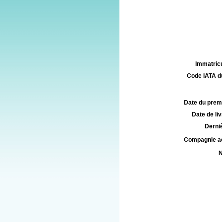
Immatricu
Code IATA d
Date du premie
Date de liv
Derniè
Compagnie aé
N