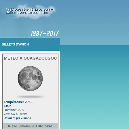
BILLETS D'AVION
MÉTÉO À OUAGADOUGOU
Température: 26°C
Clair
Humidité: 75%
Vent: SW à 16km/h
Détail et prévisions
IL EST 05:53:39 AU BURKINA